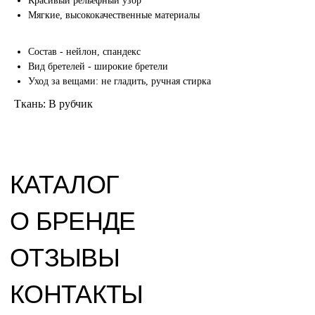
Красивый рельефный узор
Мягкие, высококачественные материалы
sales@gymshop.pro
+74957994302
Состав - нейлон, спандекс
ОБРАТНЫЙ ЗВОНОК
Вид бретелей - широкие бретели
Уход за вещами: не гладить, ручная стирка
Ткань: В рубчик
+7
Я даю согласие на обработку
персональных данных в соответствии с
Политикой обработки персональных
данных.
>
Все права