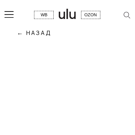
WB
OZON
← НАЗАД