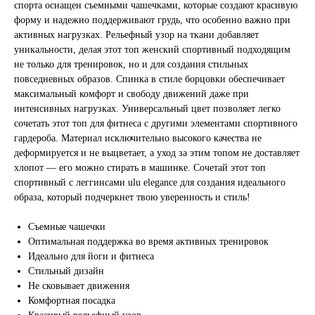
спорта оснащен съемными чашечками, которые создают красивую
форму и надежно поддерживают грудь, что особенно важно при
активных нагрузках. Рельефный узор на ткани добавляет
уникальности, делая этот топ женский спортивный подходящим
не только для тренировок, но и для создания стильных
повседневных образов. Спинка в стиле борцовки обеспечивает
максимальный комфорт и свободу движений даже при
интенсивных нагрузках. Универсальный цвет позволяет легко
сочетать этот топ для фитнеса с другими элементами спортивного
гардероба. Материал исключительно высокого качества не
деформируется и не выцветает, а уход за этим топом не доставляет
хлопот — его можно стирать в машинке. Сочетай этот топ
КАТАЛОГ
спортивный с леггинсами ulu elegance для создания идеального
образа, который подчеркнет твою уверенность и стиль!
О БРЕНДЕ
ОТЗЫВЫ
Съемные чашечки
Оптимальная поддержка во время активных тренировок
КОНТАКТЫ
Идеально для йоги и фитнеса
Стильный дизайн
СТАТЬИ
Не сковывает движения
Комфортная посадка
ПОЧТА
ТЕЛЕФОН