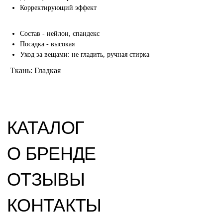
Корректирующий эффект
+7
Состав - нейлон, спандекс
Посадка - высокая
Уход за вещами: не гладить, ручная стирка
Я даю согласие на обработку
персональных данных в соответствии с
Ткань: Гладкая
Политикой обработки персональных
данных.
>
Все права
защищены ©
2025-2026
СОГЛАСИЕ НА ОБРАБОТКУ
ПЕРСОНАЛЬНЫХ ДАННЫХ
ПОЛИТИКА КОНФИДЕНЦИАЛЬНОСТИ