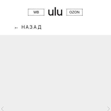
WB
OZON
← НАЗАД