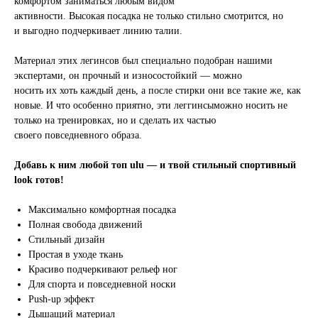
комфортом заниматься любым видом
активности. Высокая посадка не только стильно смотрится, но
и выгодно подчеркивает линию талии.
Материал этих легинсов был специально подобран нашими
экспертами, он прочный и износостойкий — можно
КАТАЛОГ
носить их хоть каждый день, а после стирки они все такие же, как
новые. И что особенно приятно, эти леггинсыможно носить не
О БРЕНДЕ
только на тренировках, но и сделать их частью
ОТЗЫВЫ
своего повседневного образа.
КОНТАКТЫ
Добавь к ним любой топ ulu — и твой стильный спортивный
look готов!
СТАТЬИ
Максимально комфортная посадка
ПОЧТА
ТЕЛЕФОН
Полная свобода движений
Стильный дизайн
sales@gymshop.pro
+74957994302
Простая в уходе ткань
Красиво подчеркивают рельеф ног
ОБРАТНЫЙ ЗВОНОК
Для спорта и повседневной носки
Push-up эффект
Дышащий материал